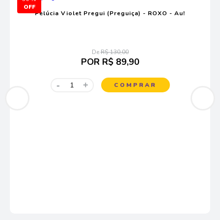
Pelúcia Violet Pregui (Preguiça) - ROXO - Au!
De
R$ 130,00
POR
R$ 89,90
-
+
COMPRAR