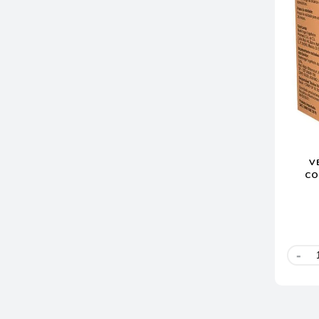
V
CO
-