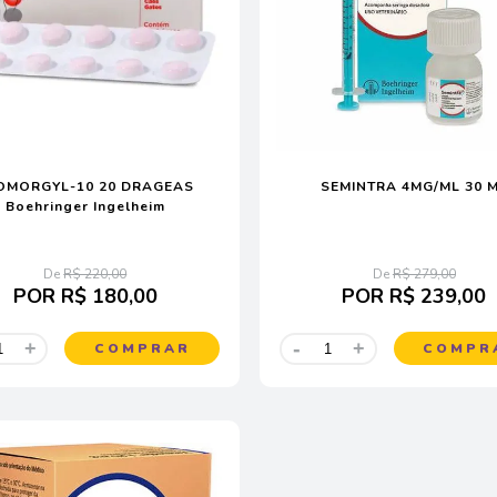
OMORGYL-10 20 DRAGEAS
SEMINTRA 4MG/ML 30 
Boehringer Ingelheim
De
R$ 220,00
De
R$ 279,00
POR
R$ 180,00
POR
R$ 239,00
-
+
+
COMPRAR
COMPR