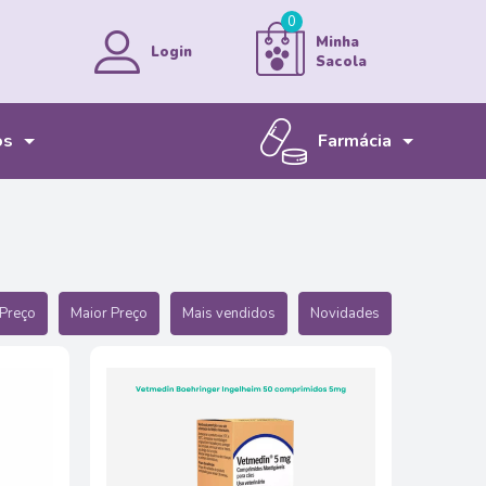
0
Minha
Login
Sacola
os
Farmácia
MINHA CONTA
MEUS PEDIDOS
Bem-vindo!
JÁ É CADASTRADO?
Preço
Maior Preço
Mais vendidos
Novidades