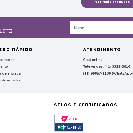
+ Ver mais produtos
LETO
SSO RÁPIDO
ATENDIMENTO
comprar
Chat online
ento
Televendas: (41) 3329-3616
ca de entrega
(41) 99657-1166 (WhatsApp
e devolução
SELOS E CERTIFICADOS