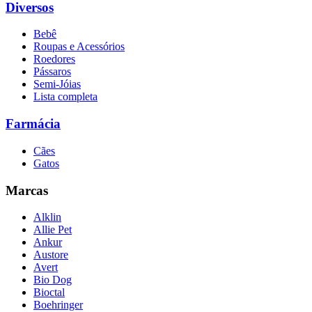
Diversos
Bebê
Roupas e Acessórios
Roedores
Pássaros
Semi-Jóias
Lista completa
Farmácia
Cães
Gatos
Marcas
Alklin
Allie Pet
Ankur
Austore
Avert
Bio Dog
Bioctal
Boehringer