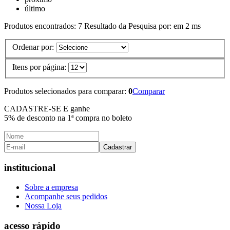
último
Produtos encontrados:
7
Resultado da Pesquisa por:
em
2 ms
Ordenar por:
Itens por página:
Produtos selecionados para comparar:
0
Comparar
CADASTRE-SE E ganhe
5% de desconto
na 1ª compra no boleto
Cadastrar
institucional
Sobre a empresa
Acompanhe seus pedidos
Nossa Loja
acesso rápido