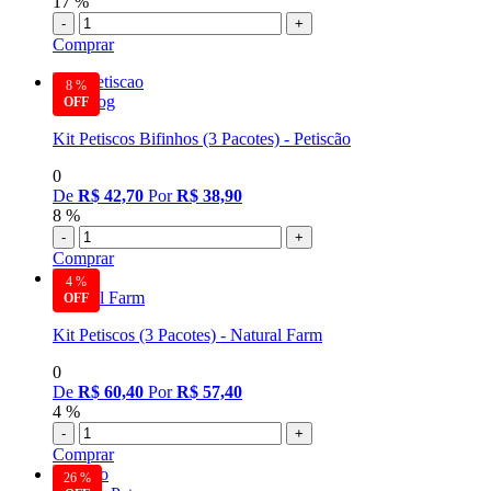
17 %
-
+
Comprar
8 %
Nutridog
Kit Petiscos Bifinhos (3 Pacotes) - Petiscão
0
De
R$ 42,70
Por
R$ 38,90
8 %
-
+
Comprar
4 %
Natural Farm
Kit Petiscos (3 Pacotes) - Natural Farm
0
De
R$ 60,40
Por
R$ 57,40
4 %
-
+
Comprar
26 %