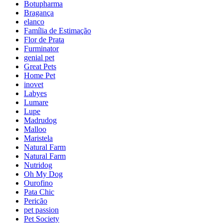
Botupharma
Bragança
elanco
Família de Estimação
Flor de Prata
Furminator
genial pet
Great Pets
Home Pet
inovet
Labyes
Lumare
Lupe
Madrudog
Malloo
Maristela
Natural Farm
Natural Farm
Nutridog
Oh My Dog
Ourofino
Pata Chic
Pericão
pet passion
Pet Society