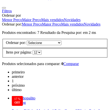
Filtros
Ordenar por
Menor Preço
Maior Preço
Mais vendidos
Novidades
Ordenar por:
Menor Preço
Maior Preço
Mais vendidos
Novidades
Produtos encontrados:
7
Resultado da Pesquisa por:
em
2 ms
Ordenar por:
Itens por página:
Produtos selecionados para comparar:
0
Comparar
primeiro
anterior
1
próximo
último
17 %
Nutridog