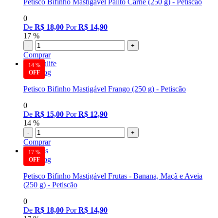
Petisco Bifinho Mastigável Palito Carne (250 g) - Petiscão
0
De
R$ 18,00
Por
R$ 14,90
17 %
-
+
Comprar
14 %
Nutridog
Petisco Bifinho Mastigável Frango (250 g) - Petiscão
0
De
R$ 15,00
Por
R$ 12,90
14 %
-
+
Comprar
17 %
Nutridog
Petisco Bifinho Mastigável Frutas - Banana, Maçã e Aveia
(250 g) - Petiscão
0
De
R$ 18,00
Por
R$ 14,90