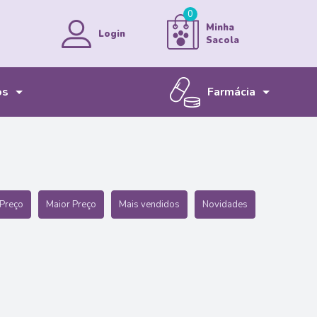
0
Minha
Login
Sacola
os
Farmácia
MINHA CONTA
MEUS PEDIDOS
Bem-vindo!
ENTRAR
Preço
Maior Preço
Mais vendidos
Novidades