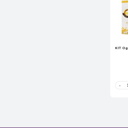
KIT O
-