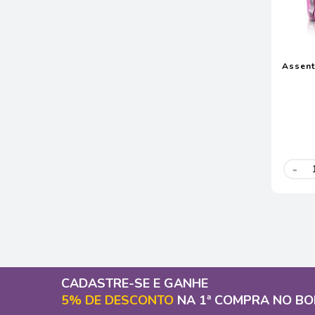
Assent
-
CADASTRE-SE E GANHE
5% DE DESCONTO
NA 1ª COMPRA NO BO