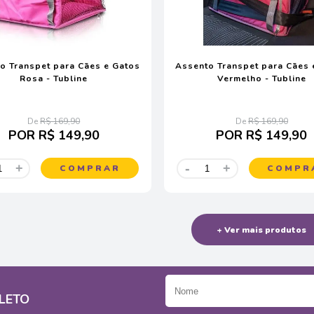
o Transpet para Cães e Gatos
Assento Transpet para Cães 
Rosa - Tubline
Vermelho - Tubline
De
R$ 169,90
De
R$ 169,90
POR
R$ 149,90
POR
R$ 149,90
-
+
+
COMPRAR
COMPR
+ Ver mais produtos
LETO