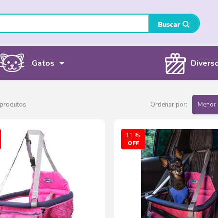
Gatos
Divers
 produtos
Ordenar por:
Menor 
11 %