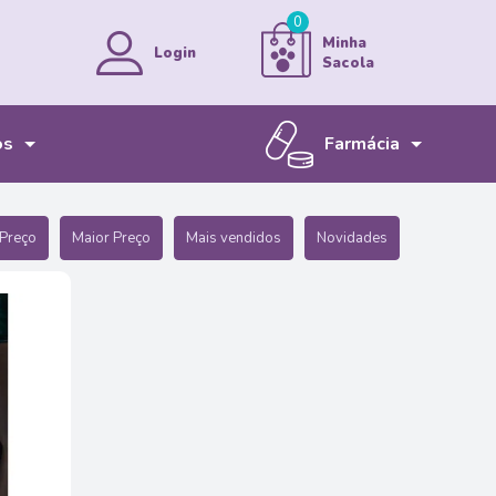
0
Minha
Login
Sacola
os
Farmácia
MINHA CONTA
MEUS PEDIDOS
Bem-vindo!
Preço
Maior Preço
Mais vendidos
Novidades
ENTRAR