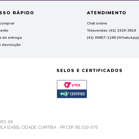
SSO RÁPIDO
ATENDIMENTO
comprar
Chat online
ento
Televendas: (41) 3329-3616
ca de entrega
(41) 99657-1166 (WhatsApp
e devolução
SELOS E CERTIFICADOS
0001-66
A IZABEL CIDADE: CURITIBA - PR CEP: 80.320-070