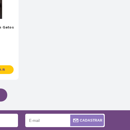
e Gatos
AR
CADASTRAR