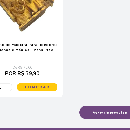
nto de Madeira Para Roedores
enos e médios - Penn Plax
De
R$ 70,00
POR
R$ 39,90
+
COMPRAR
+ Ver mais produtos