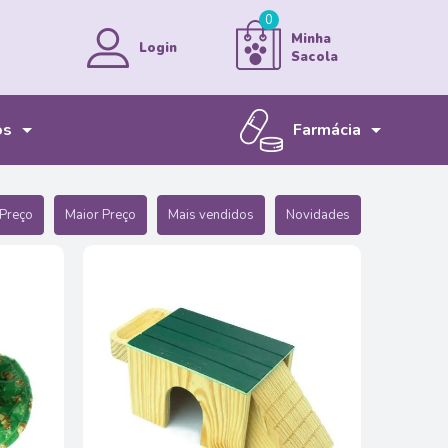
0
Minha
Login
Sacola
os
Farmácia
MINHA CONTA
MEUS PEDIDOS
Bem-vindo!
Preço
Maior Preço
Mais vendidos
Novidades
ENTRAR