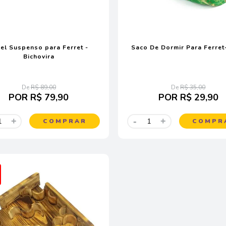
el Suspenso para Ferret -
Saco De Dormir Para Ferret-
Bichovira
De
R$ 89,00
De
R$ 35,00
POR
R$ 79,90
POR
R$ 29,90
-
+
+
COMPRAR
COMPR