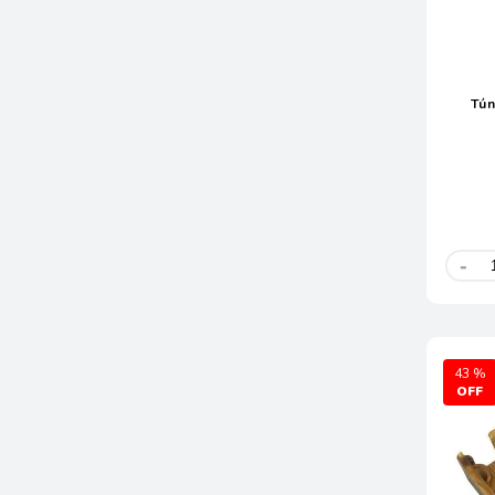
Tún
-
43 %