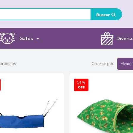
Gatos
Divers
 produtos
Ordenar por:
Menor 
14 %