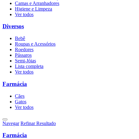
Camas e Arranhadores
Higiene e Limpeza
Ver todos
Diversos
Bebê
Roupas e Acessórios
Roedores
Pássaros
Semi-Jóias
Lista completa
Ver todos
Farmácia
Cães
Gatos
Ver todos
Navegar
Refinar Resultado
Farmácia