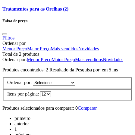
Tratamentos para as Orelhas (2)
Faixa de preço
Filtros
Ordenar por
Menor Preço
Maior Preço
Mais vendidos
Novidades
Total de 2 produtos
Ordenar por:
Menor Preço
Maior Preço
Mais vendidos
Novidades
Produtos encontrados:
2
Resultado da Pesquisa por:
em
5 ms
Ordenar por:
Itens por página:
Produtos selecionados para comparar:
0
Comparar
primeiro
anterior
1
próximo