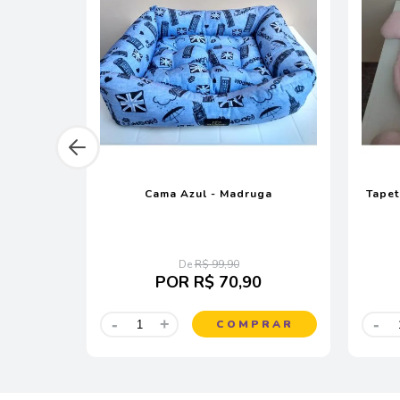
Allie Pet
Cama Azul - Madruga
Tapet
De
R$ 99,90
0
POR
R$ 70,90
-
-
+
RAR
COMPRAR