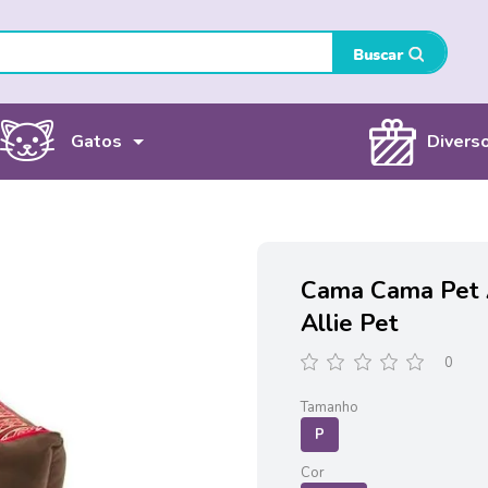
Gatos
Divers
Cama Cama Pet 
Allie Pet
0
Tamanho
P
Cor