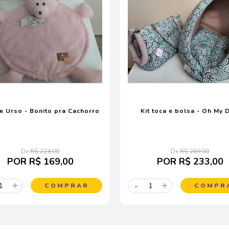
e Urso - Bonito pra Cachorro
Kit toca e bolsa - Oh My 
De
R$ 224,00
De
R$ 269,00
POR
R$ 169,00
POR
R$ 233,00
-
+
+
COMPRAR
COMPR