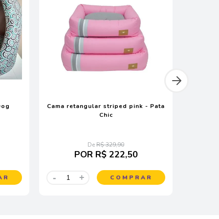
Dog
Cama retangular striped pink - Pata
Cama 
Chic
De
R$ 329,90
POR
R$ 222,50
-
-
+
AR
COMPRAR