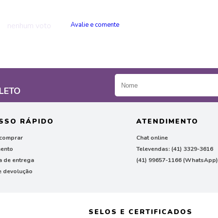
nenhum voto
LETO
SSO RÁPIDO
ATENDIMENTO
comprar
Chat online
ento
Televendas: (41) 3329-3616
ca de entrega
(41) 99657-1166 (WhatsApp
e devolução
SELOS E CERTIFICADOS