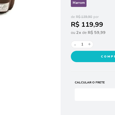
Marrom
R$ 139,90
R$ 119,99
ou
2
x
de
R$ 59,99
-
+
COMP
CALCULAR O FRETE