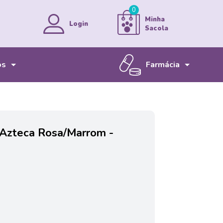
0
Minha
Login
Sacola
os
Farmácia
MINHA CONTA
MEUS PEDIDOS
Bem-vindo!
ENTRAR
Azteca Rosa/Marrom -