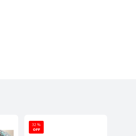
32 %
36 %