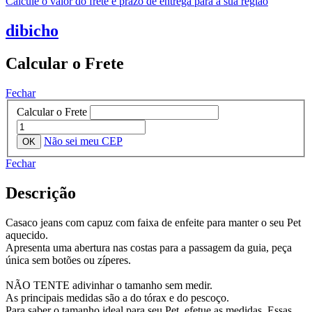
Calcule o valor do frete e prazo de entrega para a sua região
dibicho
Calcular o Frete
Fechar
Calcular o Frete
Não sei meu CEP
Fechar
Descrição
Casaco jeans com capuz com faixa de enfeite para manter o seu Pet
aquecido.
Apresenta uma abertura nas costas para a passagem da guia, peça
única sem botões ou zíperes.
NÃO TENTE adivinhar o tamanho sem medir.
As principais medidas são a do tórax e do pescoço.
Para saber o tamanho ideal para seu Pet, efetue as medidas. Essas