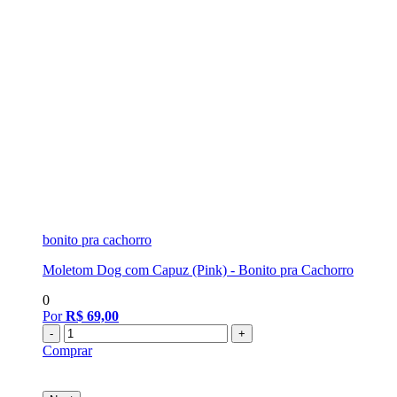
bonito pra cachorro
b
Moletom Dog com Capuz (Pink) - Bonito pra Cachorro
B
0
0
Por
R$ 69,00
-
+
Comprar
C