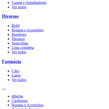
Camas e Arranhadores
Ver todos
Diversos
Bebê
Roupas e Acessórios
Roedores
Pássaros
Semi-Jóias
Lista completa
Ver todos
Farmácia
Cães
Gatos
Ver todos
dibicho
Cachorros
Roupas e Acessórios