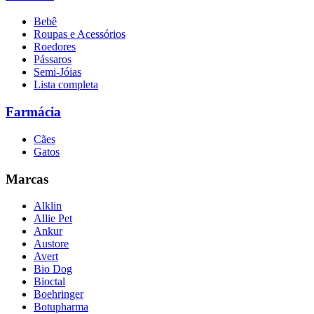
Bebê
Roupas e Acessórios
Roedores
Pássaros
Semi-Jóias
Lista completa
Farmácia
Cães
Gatos
Marcas
Alklin
Allie Pet
Ankur
Austore
Avert
Bio Dog
Bioctal
Boehringer
Botupharma