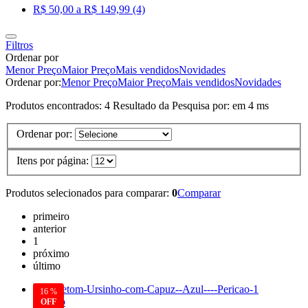
R$ 50,00 a R$ 149,99 (4)
Filtros
Ordenar por
Menor Preço
Maior Preço
Mais vendidos
Novidades
Ordenar por:
Menor Preço
Maior Preço
Mais vendidos
Novidades
Produtos encontrados:
4
Resultado da Pesquisa por:
em
4 ms
Ordenar por:
Itens por página:
Produtos selecionados para comparar:
0
Comparar
primeiro
anterior
1
próximo
último
16 %
Pericão