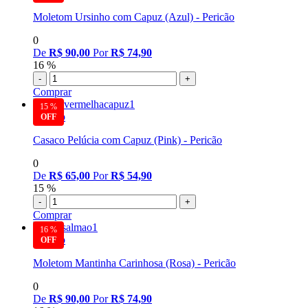
Moletom Ursinho com Capuz (Azul) - Pericão
0
De
R$ 90,00
Por
R$ 74,90
16 %
-
+
Comprar
15 %
Pericão
Casaco Pelúcia com Capuz (Pink) - Pericão
0
De
R$ 65,00
Por
R$ 54,90
15 %
-
+
Comprar
16 %
Pericão
Moletom Mantinha Carinhosa (Rosa) - Pericão
0
De
R$ 90,00
Por
R$ 74,90