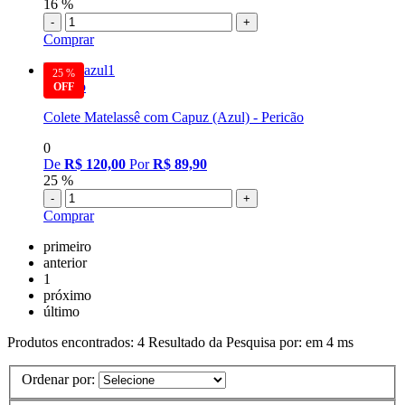
16 %
-
+
Comprar
25 %
Pericão
Colete Matelassê com Capuz (Azul) - Pericão
0
De
R$ 120,00
Por
R$ 89,90
25 %
-
+
Comprar
primeiro
anterior
1
próximo
último
Produtos encontrados:
4
Resultado da Pesquisa por:
em
4 ms
Ordenar por: