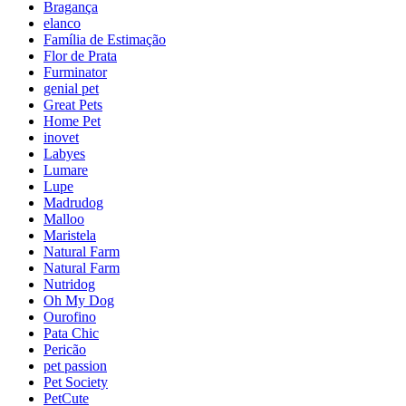
Bragança
elanco
Família de Estimação
Flor de Prata
Furminator
genial pet
Great Pets
Home Pet
inovet
Labyes
Lumare
Lupe
Madrudog
Malloo
Maristela
Natural Farm
Natural Farm
Nutridog
Oh My Dog
Ourofino
Pata Chic
Pericão
pet passion
Pet Society
PetCute